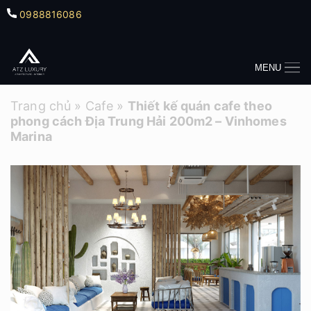
0988816086
MENU
Trang chủ
»
Cafe
»
Thiết kế quán cafe theo
phong cách Địa Trung Hải 200m2 – Vinhomes
Marina