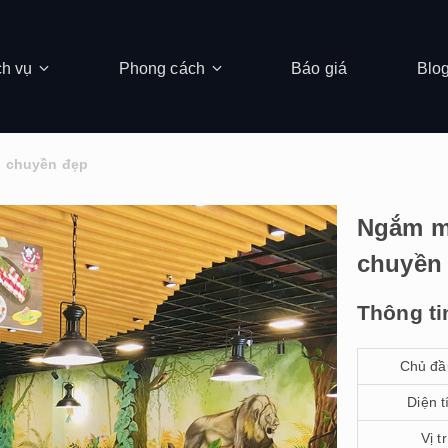
ch vụ
Phong cách
Báo giá
Blo
g chuyền đẹp
Ngắm mẫ
chuyền 
Thông ti
Chủ đầ
Diện t
Vị tr