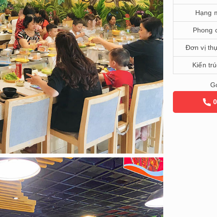
Hạng 
Phong 
Đơn vị th
Kiến tr
Gọ
0