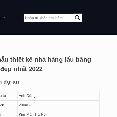
g
u thiết kế nhà hàng lẩu băng
đẹp nhất 2022
n dự án
u tư
Anh Dũng
ích
200m2
í
Kim Mã - Hà Nội