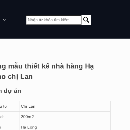
g
g mẫu thiết kế nhà hàng Hạ
o chị Lan
n dự án
u tư
Chị Lan
ích
200m2
í
Hạ Long