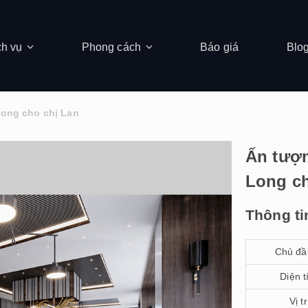
ch vụ
Phong cách
Báo giá
Blo
Long cho chị Lan
Ấn tượn
Long ch
Thông ti
Chủ đầ
Diện t
Vị tr