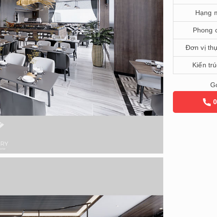
Hạng 
Phong 
Đơn vị th
Kiến tr
Gọ
0