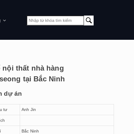
g
ế nội thất nhà hàng
eong tại Bắc Ninh
n dự án
u tư
Anh Jin
ích
í
Bắc Ninh