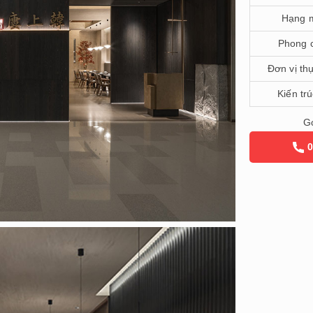
Hạng 
Phong 
Đơn vị th
Kiến tr
Gọ
0