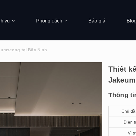
ch vụ
Phong cách
Báo giá
Blo
keumseong tại Bắc Ninh
Thiết k
Jakeums
Thông ti
Chủ đầ
Diện t
Vị tr