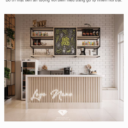
Bố trí mặt tiền ấn tượng với biển hiệu bằng gỗ tự nhiên nổi bật.