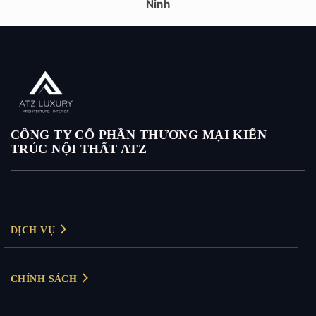
Ninh
CÔNG TY CỔ PHẦN THƯƠNG MẠI KIẾN
TRÚC NỘI THẤT ATZ
DỊCH VỤ
Thiết kế nội thất
CHÍNH SÁCH
Thiết kế nội thất biệt thự
Chính sách bảo mật
Thiết kế nội thất chung cư