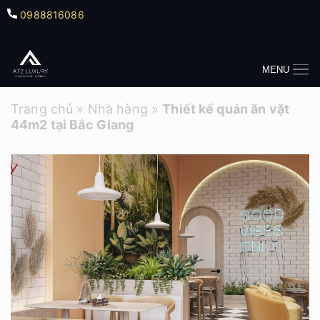
0988816086
MENU
Trang chủ
»
Nhà hàng
»
Thiết kế quán ăn vặt
44m2 tại Bắc Giang