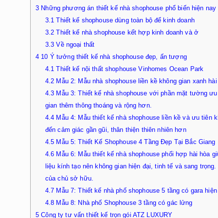
3
Những phương án thiết kế nhà shophouse phổ biến hiện nay
3.1
Thiết kế shophouse dùng toàn bộ để kinh doanh
3.2
Thiết kế nhà shophouse kết hợp kinh doanh và ở
3.3
Về ngoại thất
4
10 Ý tưởng thiết kế nhà shophouse đẹp, ấn tượng
4.1
Thiết kế nội thất shophouse Vinhomes Ocean Park
4.2
Mẫu 2: Mẫu nhà shophouse liền kề không gian xanh hài 
4.3
Mẫu 3: Thiết kế nhà shophouse với phần mặt tường ưu 
gian thêm thông thoáng và rộng hơn.
4.4
Mẫu 4: Mẫu thiết kế nhà shophouse liền kề và ưu tiên
đến cảm giác gần gũi, thân thiện thiên nhiên hơn
4.5
Mẫu 5: Thiết Kế Shophouse 4 Tầng Đẹp Tại Bắc Giang
4.6
Mẫu 6: Mẫu thiết kế nhà shophouse phối hợp hài hòa g
liệu kính tạo nên không gian hiện đại, tinh tế và sang trọn
của chủ sở hữu.
4.7
Mẫu 7: Thiết kế nhà phố shophouse 5 tầng có gara hiện
4.8
Mẫu 8: Nhà phố Shophouse 3 tầng có gác lửng
5
Công ty tư vấn thiết kế trọn gói ATZ LUXURY