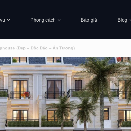
 vụ
Phong cách
Báo giá
Blog
ophouse (Đẹp – Độc Đáo – Ấn Tượng)