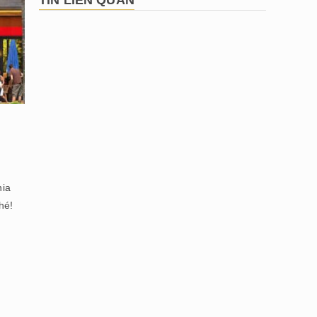
TIN LIÊN QUAN
hia
hé!