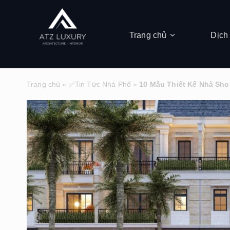
Trang chủ
Dịch
Trang chủ
»
✅Tin Tức Nhà Phố
»
10 Mẫu Thiết Kế Nhà Sh