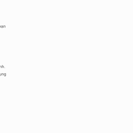
h
bạn
nh.
dụng