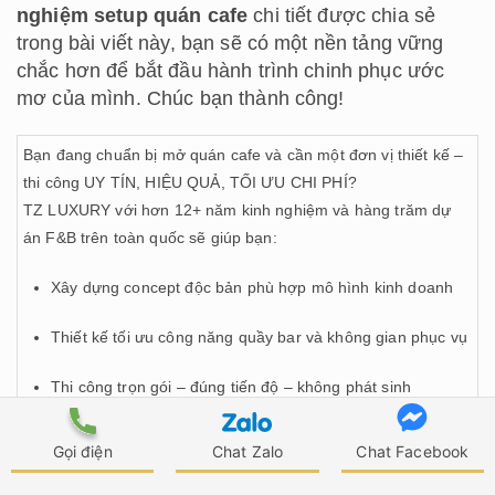
nghiệm setup quán cafe
chi tiết được chia sẻ
trong bài viết này, bạn sẽ có một nền tảng vững
chắc hơn để bắt đầu hành trình chinh phục ước
mơ của mình. Chúc bạn thành công!
Bạn đang chuẩn bị mở quán cafe và cần một đơn vị thiết kế –
thi công UY TÍN, HIỆU QUẢ, TỐI ƯU CHI PHÍ?
TZ LUXURY với hơn 12+ năm kinh nghiệm và hàng trăm dự
án F&B trên toàn quốc sẽ giúp bạn:
Xây dựng concept độc bản phù hợp mô hình kinh doanh
Thiết kế tối ưu công năng quầy bar và không gian phục vụ
Thi công trọn gói – đúng tiến độ – không phát sinh
Đồng hành từ set up – vận hành – hướng dẫn quy trình
Gọi điện
Chat Zalo
Chat Facebook
tiêu chuẩn