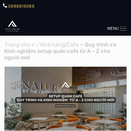
0988816086
MENU
Trang chủ
»
✅Nhà hàng/Cafe
»
Quy trình và
kinh nghiệm setup quán cafe từ A – Z cho
người mới