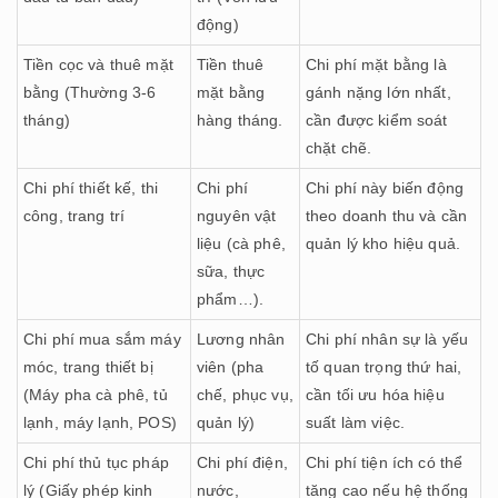
động)
Tiền cọc và thuê mặt
Tiền thuê
Chi phí mặt bằng là
bằng (Thường 3-6
mặt bằng
gánh nặng lớn nhất,
tháng)
hàng tháng.
cần được kiểm soát
chặt chẽ.
Chi phí thiết kế, thi
Chi phí
Chi phí này biến động
công, trang trí
nguyên vật
theo doanh thu và cần
liệu (cà phê,
quản lý kho hiệu quả.
sữa, thực
phẩm…).
Chi phí mua sắm máy
Lương nhân
Chi phí nhân sự là yếu
móc, trang thiết bị
viên (pha
tố quan trọng thứ hai,
(Máy pha cà phê, tủ
chế, phục vụ,
cần tối ưu hóa hiệu
lạnh, máy lạnh, POS)
quản lý)
suất làm việc.
Chi phí thủ tục pháp
Chi phí điện,
Chi phí tiện ích có thể
lý (Giấy phép kinh
nước,
tăng cao nếu hệ thống