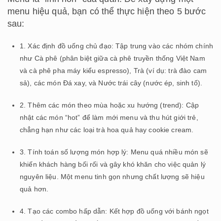
menu hiệu quả, bạn có thể thực hiện theo 5 bước
sau:
1. Xác định đồ uống chủ đạo: Tập trung vào các nhóm chính
như Cà phê (phân biệt giữa cà phê truyền thống Việt Nam
và cà phê pha máy kiểu espresso), Trà (ví dụ: trà đào cam
sả), các món Đá xay, và Nước trái cây (nước ép, sinh tố).
2. Thêm các món theo mùa hoặc xu hướng (trend): Cập
nhật các món “hot” để làm mới menu và thu hút giới trẻ,
chẳng hạn như các loại trà hoa quả hay cookie cream.
3. Tính toán số lượng món hợp lý: Menu quá nhiều món sẽ
khiến khách hàng bối rối và gây khó khăn cho việc quản lý
nguyên liệu. Một menu tinh gọn nhưng chất lượng sẽ hiệu
quả hơn.
4. Tạo các combo hấp dẫn: Kết hợp đồ uống với bánh ngọt