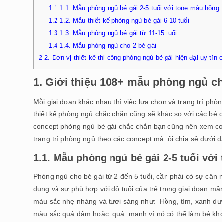
1.1
1.1. Mẫu phòng ngủ bé gái 2-5 tuổi với tone màu hồng
1.2
1.2. Mẫu thiết kế phòng ngủ bé gái 6-10 tuổi
1.3
1.3. Mẫu phòng ngủ bé gái từ 11-15 tuổi
1.4
1.4. Mẫu phòng ngủ cho 2 bé gái
2
2. Đơn vị thiết kế thi công phòng ngủ bé gái hiện đại uy tín
1. Giới thiệu 108+ mẫu phòng ngủ c
Mỗi giai đoạn khác nhau thì việc lựa chọn và trang trí phò
thiết kế phòng ngủ chắc chắn cũng sẽ khác so với các bé đ
concept phòng ngủ bé gái chắc chắn bạn cũng nên xem con
trang trí phòng ngủ theo các concept mà tôi chia sẻ dưới 
1.1. Mẫu phòng ngủ bé gái 2-5 tuổi vớ
Phòng ngủ cho bé gái từ 2 đến 5 tuổi, cần phải có sự cân 
dụng và sự phù hợp với độ tuổi của trẻ trong giai đoạn m
màu sắc nhẹ nhàng và tươi sáng như: Hồng, tím, xanh dươn
màu sắc quá đậm hoặc quá mạnh vì nó có thể làm bé khó