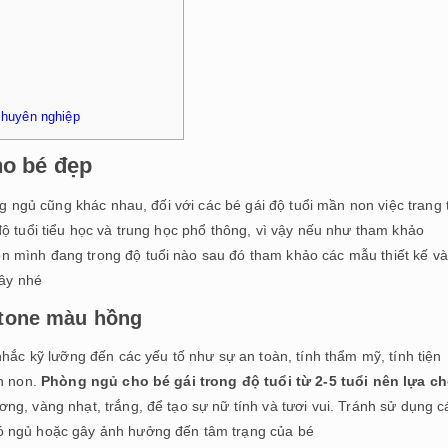
 chuyên nghiệp
ho bé đẹp
ng ngủ cũng khác nhau, đối với các bé gái độ tuổi mần non việc trang t
ộ tuổi tiểu học và trung học phổ thông, vì vậy nếu như tham khảo
 mình đang trong độ tuổi nào sau đó tham khảo các mẫu thiết kế và
đây nhé
i tone màu hồng
nhắc kỹ lưỡng đến các yếu tố như sự an toàn, tính thẩm mỹ, tính tiện
ần non.
Phòng ngủ cho bé gái trong độ tuổi từ 2-5 tuổi nên lựa c
g, vàng nhạt, trắng, để tạo sự nữ tính và tươi vui. Tránh sử dụng c
 ngủ hoặc gây ảnh hưởng đến tâm trạng của bé