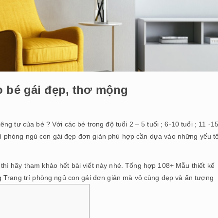
o bé gái đẹp, thơ mộng
êng tư của bé ? Với các bé trong độ tuổi 2 – 5 tuổi ; 6-10 tuổi ; 11 -1
 trí phòng ngủ con gái đẹp đơn giản phù hợp cần dựa vào những yếu t
hì hãy tham khảo hết bài viết này nhé. Tổng hợp 108+ Mẫu thiết kế
g Trang trí phòng ngủ con gái đơn giản mà vô cùng đẹp và ấn tượng