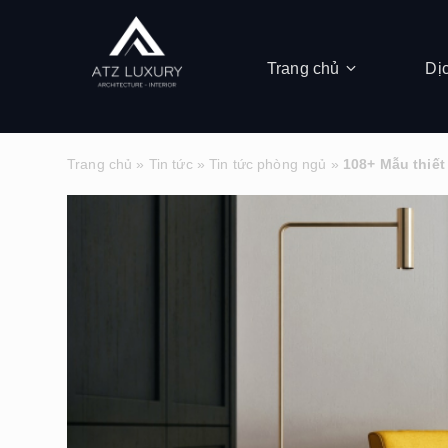
Trang chủ
Dị
Trang chủ
»
Tin tức
»
Tin tức phòng ngủ
»
108+ Mẫu thiết