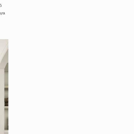
ồ
lựa