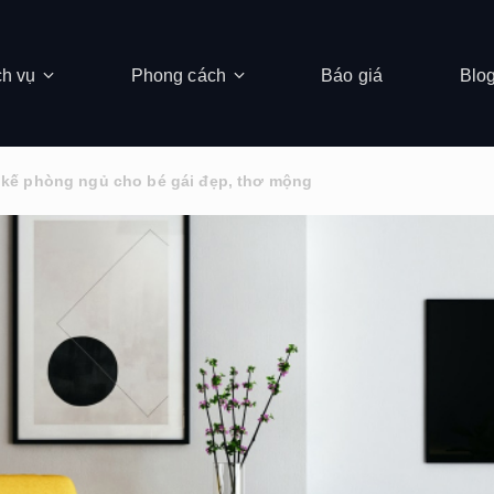
ch vụ
Phong cách
Báo giá
Blo
 kế phòng ngủ cho bé gái đẹp, thơ mộng