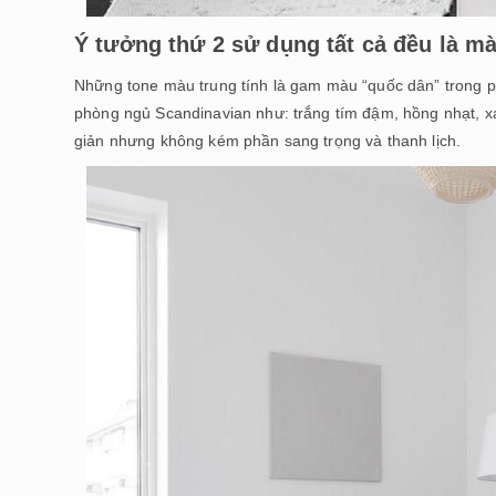
Ý tưởng thứ 2 sử dụng tất cả đều là m
Những tone màu trung tính là gam màu “quốc dân” trong p
phòng ngủ Scandinavian như: trắng tím đậm, hồng nhạt, 
giản nhưng không kém phần sang trọng và thanh lịch.