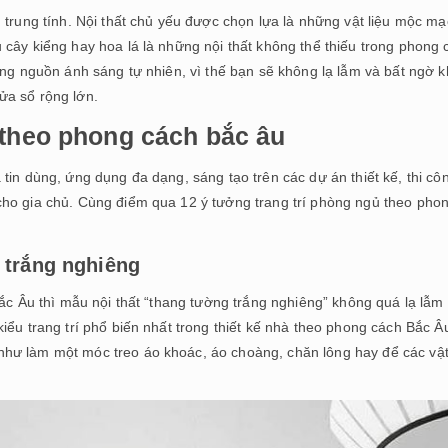
 trung tính. Nội thất chủ yếu được chọn lựa là những vật liệu mộc mạ
cây kiểng hay hoa lá là những nội thất không thể thiếu trong phong 
ộng nguồn ánh sáng tự nhiên, vì thế bạn sẽ không lạ lẫm và bất ngờ k
ửa sổ rộng lớn.
 theo phong cách bắc âu
tin dùng, ứng dụng đa dạng, sáng tạo trên các dự án thiết kế, thi cô
cho gia chủ. Cùng điểm qua 12 ý tưởng trang trí phòng ngủ theo pho
 trắng nghiêng
Bắc Âu thì mẫu nội thất “thang tường trắng nghiêng” không quá lạ lẫm 
iểu trang trí phổ biến nhất trong thiết kế nhà theo phong cách Bắc Â
hư làm một móc treo áo khoác, áo choàng, chăn lông hay để các vậ