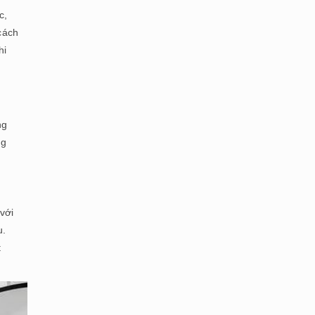
c,
cách
hi
ng
ng
với
u.
t