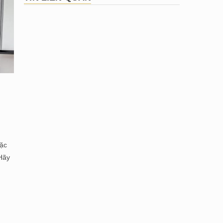
ặc
Hãy