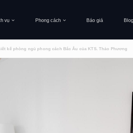
ch vụ
Phong cách
Báo giá
Blo
hiết kế phòng ngủ phong cách Bắc Âu của KTS. Thảo Phương