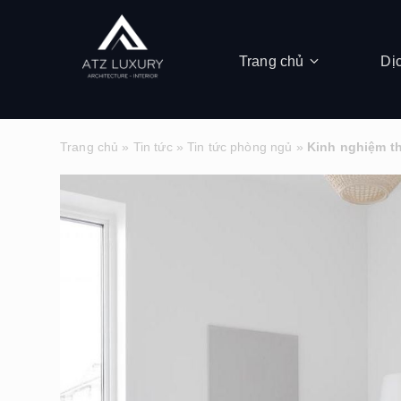
Trang chủ
Dị
Trang chủ
»
Tin tức
»
Tin tức phòng ngủ
»
Kinh nghiệm t