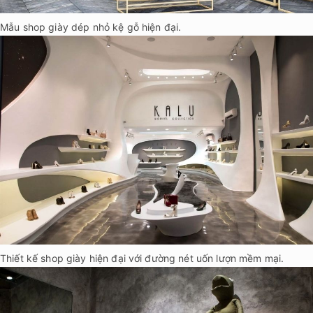
Mẫu shop giày dép nhỏ kệ gỗ hiện đại.
Thiết kế shop giày hiện đại với đường nét uốn lượn mềm mại.