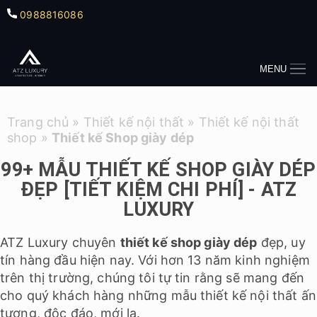
0988816086
MENU
Trang chủ
»
Thiết kế nội thất
»
Thiết kế nội thất
shop
»
Thiết kế Shop giày dép
99+ MẪU THIẾT KẾ SHOP GIÀY DÉP
ĐẸP [TIẾT KIỆM CHI PHÍ] - ATZ
LUXURY
ATZ Luxury chuyên
thiết kế shop giày dép
đẹp, uy
tín hàng đầu hiện nay. Với hơn 13 năm kinh nghiệm
trên thị trường, chúng tôi tự tin rằng sẽ mang đến
cho quý khách hàng những mẫu thiết kế nội thất ấn
tượng, độc đáo, mới lạ.