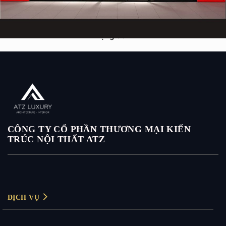
Mẫu thiết kế shop thời trang nam trẻ – Wolf Totem – Tỉnh
Lạng Sơn
CÔNG TY CỔ PHẦN THƯƠNG MẠI KIẾN
TRÚC NỘI THẤT ATZ
DỊCH VỤ
Thiết kế nội thất