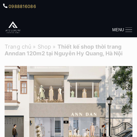
0988816086
MENU
Trang chủ
»
Shop
»
Thiết kế shop thời trang
Anndan 120m2 tại Nguyễn Hy Quang, Hà Nội