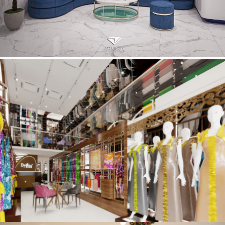
Thiết kế phòng khám nha khoa Nghĩa Vân – Huỳnh Thúc
Kháng – Hà Nội
Thiết kế cửa hàng áo dài Byfas 4 tầng 1 lửng – Tràng Tiền,
Hoàn Kiếm