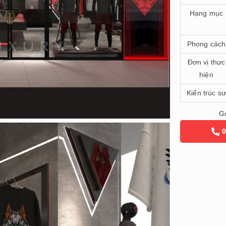
Hạng mục
Phong cách
Đơn vị thực
hiện
Kiến trúc sư
Gọ
0