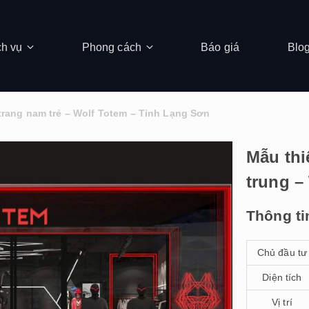
ch vụ
Phong cách
Báo giá
Blo
 trang nam trẻ – Wolf Totem – Tỉnh Lạng Sơn
Mẫu thi
trung –
Thông ti
Chủ đầu tư
Diện tích
Vị trí