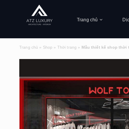
Trang chủ
Dị
Trang chủ
»
Shop
»
Thời trang
»
Mẫu thiết kế shop thời