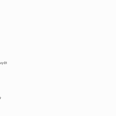
uyệt
ỡ