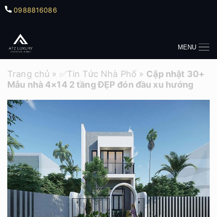
0988816086
MENU
Trang chủ
»
✅Tin Tức Nhà Phố
»
Cập nhật 30+
Mẫu nhà 4×14 2 tầng ĐẸP đón đầu xu hướng