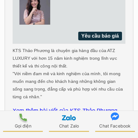
Yêu cầu báo giá
KTS Thảo Phương là chuyên gia hàng đầu của ATZ
LUXURY với hơn 15 năm kinh nghiệm trong lĩnh vực
thiết kế và thi công nội thất.
"Với niềm đam mê và kinh nghiệm của mình, tôi mong
muốn mang đến cho khách hàng những không gian
sống sang trọng, đẳng cấp và phù hợp với nhu cầu của
từng cá nhân."
Xem thêm bài viết của KTS Thảo Phương
Gọi điện
Chat Zalo
Chat Facebook
Tin được xem nhiều