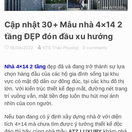
Cập nhật 30+ Mẫu nhà 4×14 2
tầng ĐẸP đón đầu xu hướng
18/06/2022
KTS Thảo Phương
0 comments
Nhà 4×14 2 tầng
đẹp đã và đang trở thành sự lựa
chọn hàng đầu của các hộ gia đình sống tại khu
vực có mật độ dân cư đông đúc, tại các khu đô thị
lớn. Với kiến trúc thiết kế đẹp mắt, đường nét trang
trí vuông vắn, mặt tiền đẹp luôn thu hút mọi ánh
nhìn của con người.
Nếu bạn đang có ý định xây dựng nhà ở với diện
tích 4×14 mà chưa tìm được ý tưởng thiết kế độc
đáo thì hãy cùng nhà thầu
ATZ LUXURY
khám phá