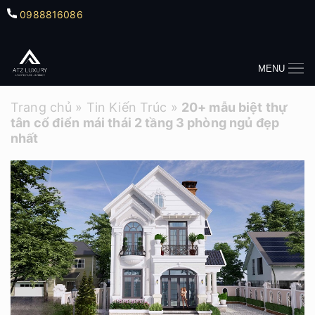
0988816086
MENU
Trang chủ
»
Tin Kiến Trúc
»
20+ mẫu biệt thự
tân cổ điển mái thái 2 tầng 3 phòng ngủ đẹp
nhất