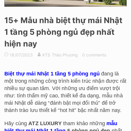
15+ Mẫu nhà biệt thự mái Nhật
1 tầng 5 phòng ngủ đẹp nhất
hiện nay
18/07/2023
KTS Thảo Phương
0 comments
Biệt thự mái Nhật 1 tầng 5 phòng ngủ
đang là
một trong những công trình kiến trúc nhận được rất
nhiều sự quan tâm. Với những ưu điểm vượt trội
như: tính thẩm mỹ cao, thiết kế đa dạng, mẫu nhà
mái Nhật dễ dàng “đánh bật mọi đối thủ” để trở
thành trào lưu thiết kế “hot hit” bậc nhất năm nay.
Hãy cùng
ATZ LUXURY
tham khảo những
mẫu
biệt thự mái Nhật 1 tầng
5 phòng ngủ đẹp
nhất