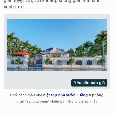
giãn tuyệt vời, với khoảng không gian mát lành,
xanh tươi.
Yêu cầu báo giá
Phối cảnh mẫu nhà
biệt thự nhà vườn 1 tầng
5 phòng
ngủ
“sang-xịn-mịn” khiến bạn không thể rời mắt