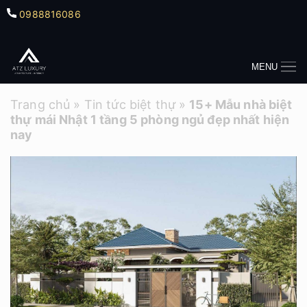
0988816086
MENU
Trang chủ
»
Tin tức biệt thự
»
15+ Mẫu nhà biệt
thự mái Nhật 1 tầng 5 phòng ngủ đẹp nhất hiện
nay