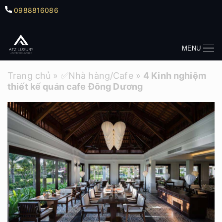
0988816086
MENU
Trang chủ
»
✅Nhà hàng/Cafe
»
4 Kinh nghiệm
thiết kế quán cafe Đông Dương