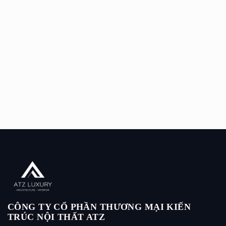
CÔNG TY CỔ PHẦN THƯƠNG MẠI KIẾN
TRÚC NỘI THẤT ATZ