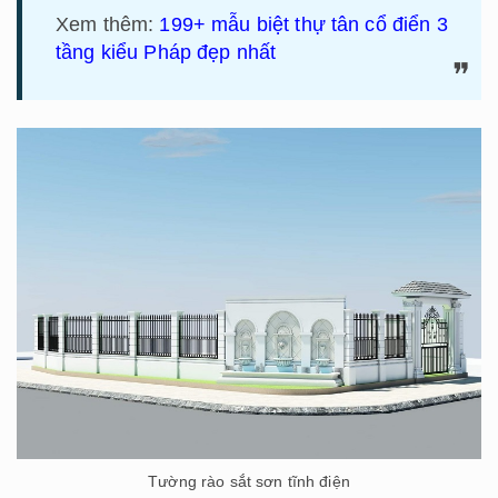
Xem thêm:
199+ mẫu biệt thự tân cổ điển 3
tầng kiểu Pháp đẹp nhất
Tường rào sắt sơn tĩnh điện