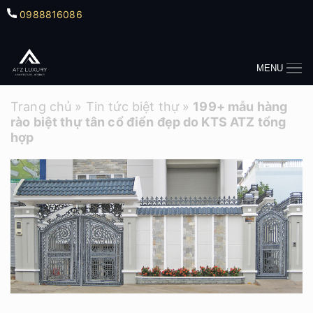
0988816086
MENU
Trang chủ
»
Tin tức biệt thự
»
199+ mẫu hàng
rào biệt thự tân cổ điển đẹp do KTS ATZ tổng
hợp