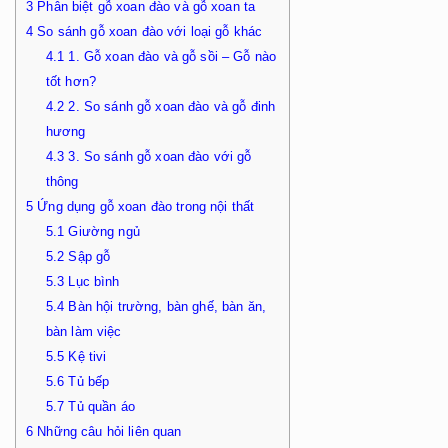
3
Phân biệt gỗ xoan đào và gỗ xoan ta
4
So sánh gỗ xoan đào với loại gỗ khác
4.1
1. Gỗ xoan đào và gỗ sồi – Gỗ nào
tốt hơn?
4.2
2. So sánh gỗ xoan đào và gỗ đinh
hương
4.3
3. So sánh gỗ xoan đào với gỗ
thông
5
Ứng dụng gỗ xoan đào trong nội thất
5.1
Giường ngủ
5.2
Sập gỗ
5.3
Lục bình
5.4
Bàn hội trường, bàn ghế, bàn ăn,
bàn làm việc
5.5
Kệ tivi
5.6
Tủ bếp
5.7
Tủ quần áo
6
Những câu hỏi liên quan