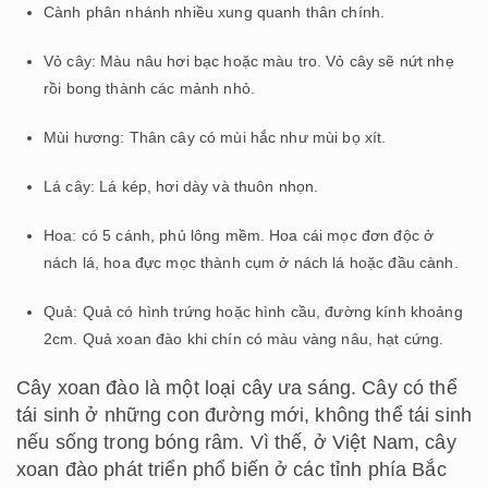
Cành phân nhánh nhiều xung quanh thân chính.
Vỏ cây: Màu nâu hơi bạc hoặc màu tro. Vỏ cây sẽ nứt nhẹ
rồi bong thành các mảnh nhỏ.
Mùi hương: Thân cây có mùi hắc như mùi bọ xít.
Lá cây: Lá kép, hơi dày và thuôn nhọn.
Hoa: có 5 cánh, phủ lông mềm. Hoa cái mọc đơn độc ở
nách lá, hoa đực mọc thành cụm ở nách lá hoặc đầu cành.
Quả: Quả có hình trứng hoặc hình cầu, đường kính khoảng
2cm. Quả xoan đào khi chín có màu vàng nâu, hạt cứng.
Cây xoan đào là một loại cây ưa sáng. Cây có thể
tái sinh ở những con đường mới, không thể tái sinh
nếu sống trong bóng râm. Vì thế, ở Việt Nam, cây
xoan đào phát triển phổ biến ở các tỉnh phía Bắc