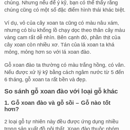
chúng. Nhưng nếu để ý kỹ, bạn có thể thấy rằng
chúng cũng có một số đặc điểm hình thái khác biệt.
Ví dụ, vỏ của cây xoan ta cũng có màu nâu xám,
nhưng có bìu khổng lồ chạy dọc theo thân cây màu
vàng cam rất dễ nhìn. Bên cạnh đó, phần thịt của
cây xoan còn nhiều xơ. Tán của lá xoan ta khá
mỏng, mỏng hơn so với lá xoan đào.
Gỗ xoan đào ta thường có màu trắng hồng, có vân.
Nếu được xử lý kỹ bằng cách ngâm nước từ 5 đến
6 tháng, gỗ xoan ta rất bền và đẹp.
So sánh gỗ xoan đào với loại gỗ khác
1. Gỗ xoan đào và gỗ sồi – Gỗ nào tốt
hơn?
2 loại gỗ tự nhiên này đều được ứng dụng nhiều
trong sản xuất đồ nội thất. Xoan đào thuộc nhóm