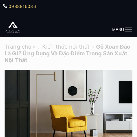
0988816086
MENU
Trang chủ
»
✅Kiến thức nội thất
»
Gỗ Xoan Đào
Là Gì? Ứng Dụng Và Đặc Điểm Trong Sản Xuất
Nội Thất