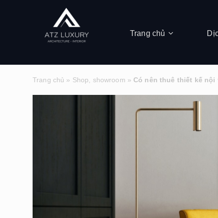
Trang chủ
Dị
Trang chủ
»
Shop, showroom
»
Có nên thuê thiết kế nội