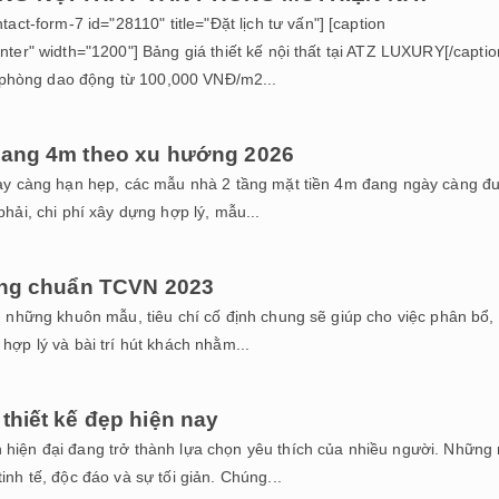
form-7 id="28110" title="Đặt lịch tư vấn"] [caption
ter" width="1200"] Bảng giá thiết kế nội thất tại ATZ LUXURY[/captio
ăn phòng dao động từ 100,000 VNĐ/m2...
gang 4m theo xu hướng 2026
g ngày càng hạn hẹp, các mẫu nhà 2 tầng mặt tiền 4m đang ngày càng đ
hải, chi phí xây dựng hợp lý, mẫu...
hàng chuẩn TCVN 2023
 những khuôn mẫu, tiêu chí cố định chung sẽ giúp cho việc phân bổ, 
ợp lý và bài trí hút khách nhằm...
iết kế đẹp hiện nay
 hiện đại đang trở thành lựa chọn yêu thích của nhiều người. Những
nh tế, độc đáo và sự tối giản. Chúng...