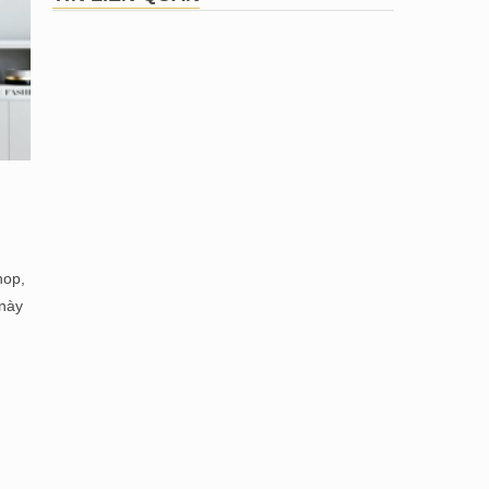
hop,
 này