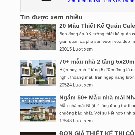
Xem thêm bài viết của KTS Than
Tin được xem nhiều
20 Mẫu Thiết Kế Quán Caf
Bạn đang ấp ủ ý tưởng thiết kế quán 
gian quán cà phê sân vườn vừa đẹp mắt
23015 Lượt xem
70+ mẫu nhà 2 tầng 5x20m
Hiện nay, nhà 2 tầng 5x20m đang là mộ
nghi, thoáng mát, tràn ngập năng lượn
20524 Lượt xem
Ngắm 50+ Mẫu nhà mái Nhâ
Mẫu nhà mái Nhật 2 tầng đang trở thà
chuộng bậc nhất. Với sự kết hợp tinh tế
17548 Lượt xem
ĐƠN GIÁ THIẾT KẾ THI C