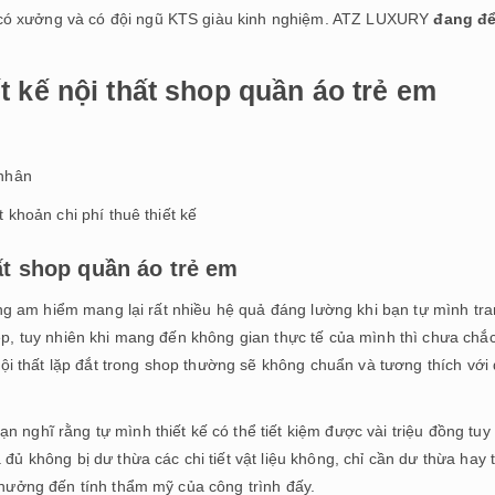
 có xưởng và có đội ngũ KTS giàu kinh nghiệm. ATZ LUXURY
đang để
t kế nội thất shop quần áo trẻ em
 nhân
t khoản chi phí thuê thiết kế
 shop quần áo trẻ em
không am hiểm mang lại rất nhiều hệ quả đáng lường khi bạn tự mình tr
đẹp, tuy nhiên khi mang đến không gian thực tế của mình thì chưa chắ
 nội thất lặp đắt trong shop thường sẽ không chuẩn và tương thích với 
 nghĩ rằng tự mình thiết kế có thể tiết kiệm được vài triệu đồng tuy
đủ không bị dư thừa các chi tiết vật liệu không, chỉ cần dư thừa hay 
h hưởng đến tính thẩm mỹ của công trình đấy.