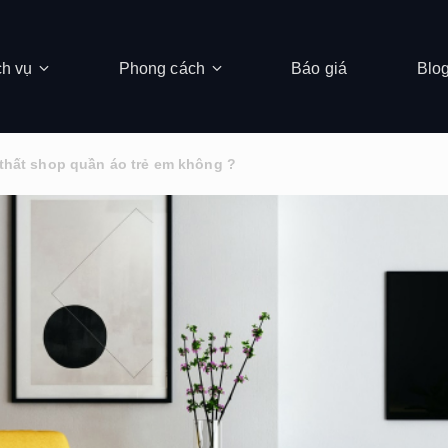
ch vụ
Phong cách
Báo giá
Blo
 thất shop quần áo trẻ em không ?