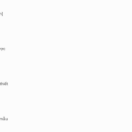
n]
ược
thiết
 mẫu