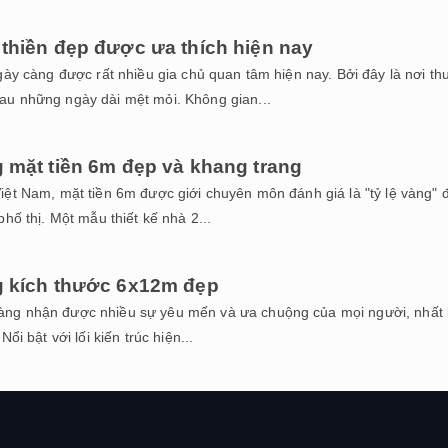
 thiền đẹp được ưa thích hiện nay
ngày càng được rất nhiều gia chủ quan tâm hiện nay. Bởi đây là nơi th
au những ngày dài mệt mỏi. Không gian...
g mặt tiền 6m đẹp và khang trang
Việt Nam, mặt tiền 6m được giới chuyên môn đánh giá là "tỷ lệ vàng" 
phố thị. Một mẫu thiết kế nhà 2...
g kích thước 6x12m đẹp
àng nhận được nhiều sự yêu mến và ưa chuộng của mọi người, nhất 
ổi bật với lối kiến trúc hiện...