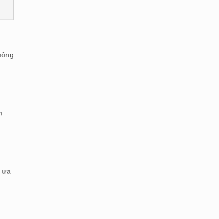
không
n
m ưa