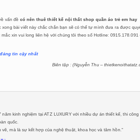
 về vấn đề
có nên thuê thiết kế nội thất shop quần áo trẻ em hay
c xong bài viết này chắc chắn bạn sẽ có thể tự mình đưa ra được quy
 mắc xin vui long liên hệ với chúng tôi theo số Hotline: 0915.178.091
 đáng tin cậy nhất
Biên tập : (Nguyễn Thu – thietkenoithatatz
năm kinh nghiệm tại ATZ LUXURY với nhiều dự án thiết kế, thi công
toàn quốc.
n vẽ, mà là sự kết hợp của nghệ thuật, khoa học và tâm hồn."