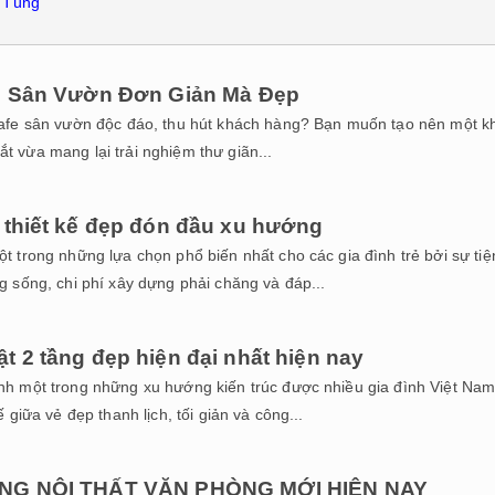
h Tùng
e Sân Vườn Đơn Giản Mà Đẹp
cafe sân vườn độc đáo, thu hút khách hàng? Bạn muốn tạo nên một 
 vừa mang lại trải nghiệm thư giãn...
 thiết kế đẹp đón đầu xu hướng
t trong những lựa chọn phổ biến nhất cho các gia đình trẻ bởi sự tiệ
g sống, chi phí xây dựng phải chăng và đáp...
̣t 2 tầng đẹp hiện đại nhất hiện nay
nh một trong những xu hướng kiến trúc được nhiều gia đình Việt Na
 giữa vẻ đẹp thanh lịch, tối giản và công...
ÔNG NỘI THẤT VĂN PHÒNG MỚI HIỆN NAY