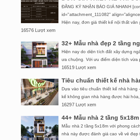
ĐĂNG KÝ NHẬN BÁO GIÁ NHANH [contact-
id="attachment_111082" align="aligncen
Hiện nay, đơn giá thiết kế nội thất v
16576 Lượt xem
32+ Mẫu nhà đẹp 2 tầng n
Hiện nay do diện tích đất xây dựn
ưa chuộng. Với ưu điểm diện tích vừa p
16519 Lượt xem
Tiêu chuẩn thiết kế nhà 
Dựa vào tiêu chuẩn thiết kế nhà hàng -
kế không gian nhà hàng được hài hòa, h
16297 Lượt xem
44+ Mẫu nhà 2 tầng 5x18m th
Mẫu nhà 2 tầng 5x18m với phong cách
nhà này được đánh giá cao về vẻ đẹp ti