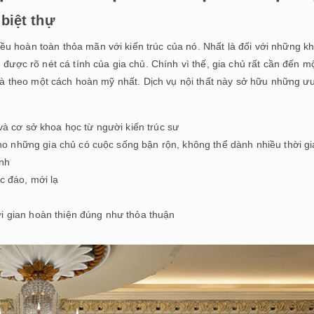
 biệt thự
u hoàn toàn thỏa mãn với kiến trúc của nó. Nhất là đối với những k
 được rõ nét cá tính của gia chủ. Chính vì thế, gia chủ rất cần đến m
 nhà theo một cách hoàn mỹ nhất. Dịch vụ nội thất này sở hữu những ư
 và cơ sở khoa học từ người kiến trúc sư
p cho những gia chủ có cuộc sống bận rộn, không thể dành nhiều thời g
ình
c đáo, mới lạ
ời gian hoàn thiện đúng như thỏa thuận