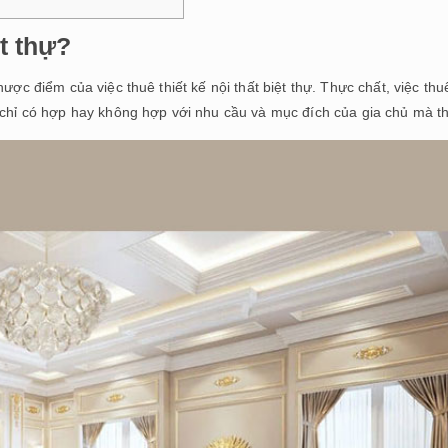
ệt thự?
ược điểm của việc thuê thiết kế nội thất biệt thự. Thực chất, việc thu
chỉ có hợp hay không hợp với nhu cầu và mục đích của gia chủ mà th