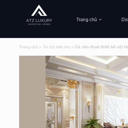
Trang chủ
Dị
Trang chủ
»
Tin tức biệt thự
»
Có nên thuê thiết kế nội t