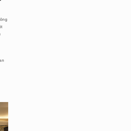
hông
ột
u
ian