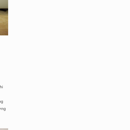
hi
ng
ượng