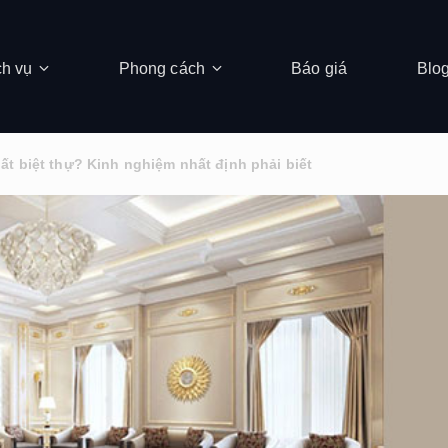
ch vụ
Phong cách
Báo giá
Blo
hất biệt thự? Kinh nghiệm nhất định phải biết