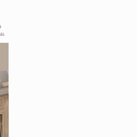
ê
ôi.