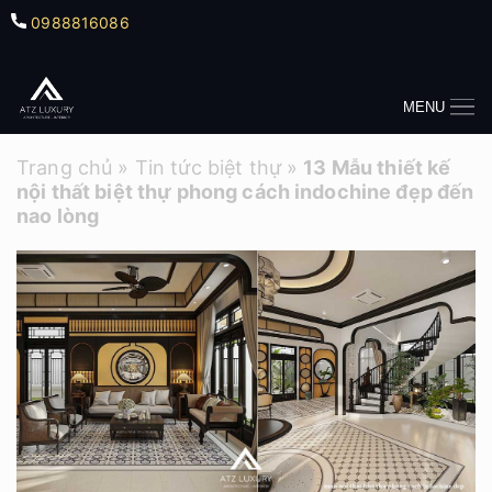
0988816086
MENU
Trang chủ
»
Tin tức biệt thự
»
13 Mẫu thiết kế
nội thất biệt thự phong cách indochine đẹp đến
nao lòng