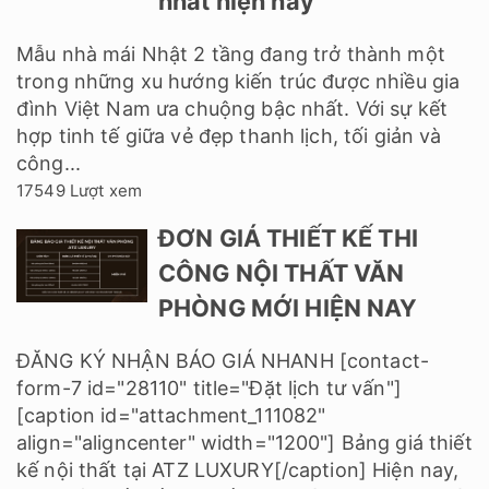
nhất hiện nay
Mẫu nhà mái Nhật 2 tầng đang trở thành một
trong những xu hướng kiến trúc được nhiều gia
đình Việt Nam ưa chuộng bậc nhất. Với sự kết
hợp tinh tế giữa vẻ đẹp thanh lịch, tối giản và
công...
17549 Lượt xem
ĐƠN GIÁ THIẾT KẾ THI
CÔNG NỘI THẤT VĂN
PHÒNG MỚI HIỆN NAY
ĐĂNG KÝ NHẬN BÁO GIÁ NHANH [contact-
form-7 id="28110" title="Đặt lịch tư vấn"]
[caption id="attachment_111082"
align="aligncenter" width="1200"] Bảng giá thiết
kế nội thất tại ATZ LUXURY[/caption] Hiện nay,