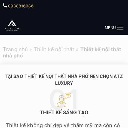
0988816086
MENU
Trang chủ
»
Thiết kế nội thất
»
Thiết kế nội thất
nhà phố
TẠI SAO THIẾT KẾ NỘI THẤT NHÀ PHỐ NÊN CHỌN ATZ
LUXURY
THIẾT KẾ SÁNG TẠO
Thiết kế không chỉ đẹp về thẩm mỹ mà còn có