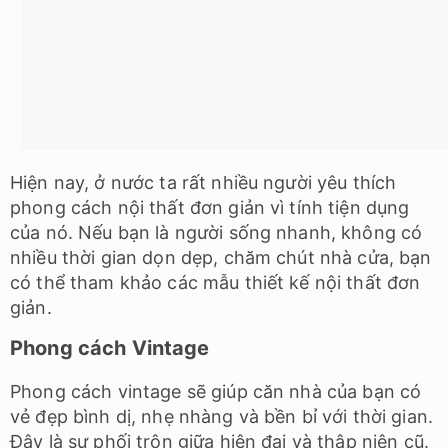
của nó. Nếu bạn là người sống nhanh, không có
nhiều thời gian dọn dẹp, chăm chút nhà cửa, bạn
có thể tham khảo các mẫu thiết kế nội thất đơn
giản.
Phong cách Vintage
Phong cách vintage sẽ giúp căn nhà của bạn có
vẻ đẹp bình dị, nhẹ nhàng và bền bỉ với thời gian.
Đây là sự phối trộn giữa hiện đại và thập niên cũ.
Thực chất, phong cách vintage khá phù hợp với
các gia chủ trẻ tuổi. Ở đó, họ có thể chọn được
những món nội thất bằng mây, tre đan hoặc
bằng gỗ thực sự xinh xắn. Chỉ cần chịu khó decor
một chút, căn nhà vintage sẽ toát lên cá tinh
riêng của gia chủ.