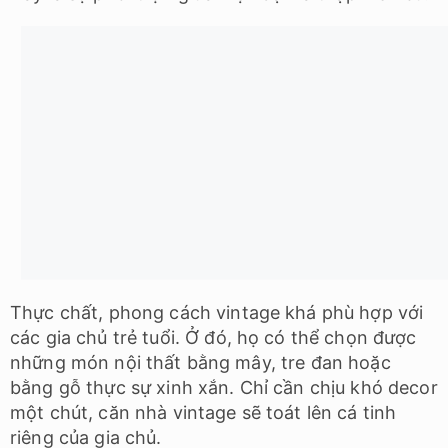
TẠI SAO CHỌN THIẾT KẾ NỘI
THẤT NHÀ PHỐ, NHÀ LIỀN KỀ TẠI
ATZ LUXURY
Tới đây, chắc hẳn bạn đang muốn tìm kiếm một
đơn vị thiết kế nội thất nhà phố phải không? ATZ
Luxury là một cái tên bạn đáng lưu tâm và lựa
chọn đấy.
Dưới đây là những lý do thuyết phục bạn nên lựa
chọn ATZ Luxury làm đơn vị thiết kế và thi công
nội thất nhà phố.
Chi phí thiết kế phải chăng
Ở ATZ, nguyên tắc đôi bên cùng có lợi luôn được
đề cao. Có nghĩa là, khách hàng sẽ có được bản
thiết kế chất lượng với mức kinh phí phù hợp