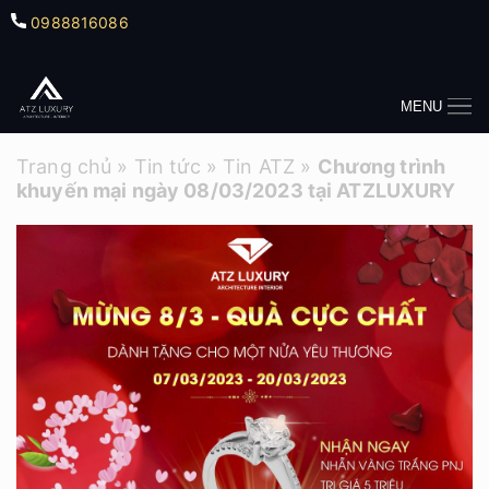
0988816086
MENU
Trang chủ
»
Tin tức
»
Tin ATZ
»
Chương trình
khuyến mại ngày 08/03/2023 tại ATZLUXURY