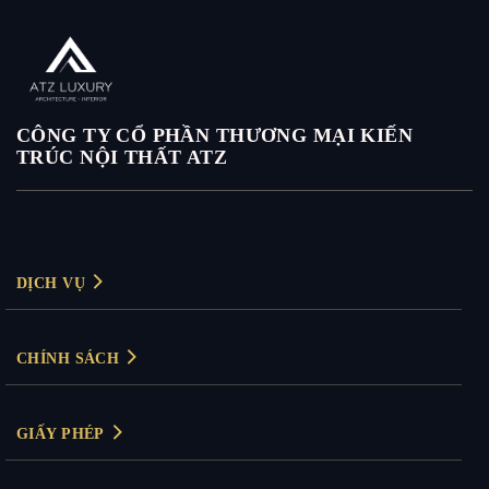
CÔNG TY CỔ PHẦN THƯƠNG MẠI KIẾN
TRÚC NỘI THẤT ATZ
DỊCH VỤ
Thiết kế nội thất
CHÍNH SÁCH
Thiết kế nội thất biệt thự
Chính sách bảo mật
Thiết kế nội thất chung cư
GIẤY PHÉP
Chính sách thanh toán
Thiết kế nội thất văn phòng
Giấy phép kinh doanh: 0104830894
Bảo hành & đổi trả