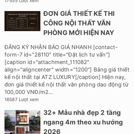
17555 Lượt xem
ĐƠN GIÁ THIẾT KẾ THI
CÔNG NỘI THẤT VĂN
PHÒNG MỚI HIỆN NAY
ĐĂNG KÝ NHẬN BÁO GIÁ NHANH [contact-
form-7 id="28110" title="Đặt lịch tư vấn"]
[caption id="attachment_111082"
align="aligncenter" width="1200"] Bảng giá thiết
kế nội thất tại ATZ LUXURY[/caption] Hiện nay,
đơn giá thiết kế nội thất văn phòng dao động từ
100,000 VNĐ/m2...
16587 Lượt xem
32+ Mẫu nhà đẹp 2 tầng
ngang 4m theo xu hướng
2026