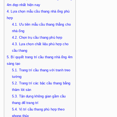
4m đẹp nhất hiện nay
4.
Lựa chọn mẫu cầu thang nhà ống phù
hợp
4.1.
Ưu tiên mẫu cầu thang thẳng cho
nhà ống
4.2.
Chọn trụ cầu thang phù hợp
4.3.
Lựa chọn chất liệu phù hợp cho
cầu thang
5.
Bí quyết trang trí cầu thang nhà ống 4m
sáng tạo
5.1.
Trang trí cầu thang với tranh treo
tường
5.2.
Trang trí các bậc cầu thang bằng
thảm lót sàn
5.3.
Tận dụng không gian gầm cầu
thang để trang trí
5.4.
Vị trí cầu thang phù hợp theo
phong thủy