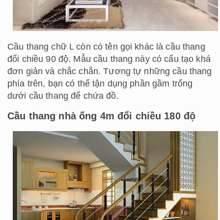
Cầu thang chữ L còn có tên gọi khác là cầu thang
đổi chiều 90 độ. Mẫu cầu thang này có cấu tạo khá
đơn giản và chắc chắn. Tương tự những cầu thang
phía trên, bạn có thể tận dụng phần gầm trống
dưới cầu thang để chứa đồ.
Cầu thang nhà ống 4m đổi chiều 180 độ