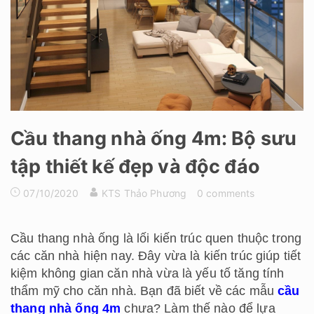
Cầu thang nhà ống 4m: Bộ sưu
tập thiết kế đẹp và độc đáo
07/10/2020
KTS Thảo Phương
0 comments
Cầu thang nhà ống là lối kiến trúc quen thuộc trong
các căn nhà hiện nay. Đây vừa là kiến trúc giúp tiết
kiệm không gian căn nhà vừa là yếu tố tăng tính
thẩm mỹ cho căn nhà. Bạn đã biết về các mẫu
cầu
thang nhà ống 4m
chưa? Làm thế nào để lựa