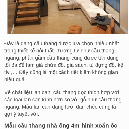
Đây là dạng cầu thang được lựa chọn nhiều nhất
trong thiết kế nội thất. Tương tự như cầu thang
ngang, phần gầm cầu thang cũng được tận dụng
tối đa để làm giá chứa đồ, giá sách, tủ đựng đồ, kệ
tivi,… Đây cũng là một cách tiết kiệm không gian
hiệu quả.
Về chất liệu lan can, cầu thang dọc thích hợp với
các loại lan can kính hơn so với gỗ như cầu thang
ngang. Mẫu lan can dạng lưới đan chéo cũng là
gợi ý tuyệt vời.
Mẫu cầu thang nhà ống 4m hình xoắn ốc