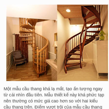
Một mẫu cầu thang khá lạ mắt, tạo ấn tượng ngay
từ cái nhìn đầu tiên. Mẫu thiết kế này khá phức tạp
nên thường có mức giá cao hơn so với hai kiểu
cầu thang trên. Điểm vượt trội của mẫu cầu thang