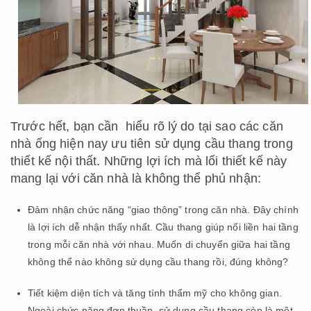
Trước hết, bạn cần hiểu rõ lý do tại sao các căn
nhà ống hiện nay ưu tiên sử dụng cầu thang trong
thiết kế nội thất. Những lợi ích mà lối thiết kế này
mang lại với căn nhà là không thể phủ nhận:
Đảm nhận chức năng “giao thông” trong căn nhà. Đây chính
là lợi ích dễ nhận thấy nhất. Cầu thang giúp nối liền hai tầng
trong mỗi căn nhà với nhau. Muốn di chuyển giữa hai tầng
không thể nào không sử dụng cầu thang rồi, đúng không?
Tiết kiệm diện tích và tăng tính thẩm mỹ cho không gian.
Ngoài chức năng đơn thuần, sử dụng cầu thang còn là một