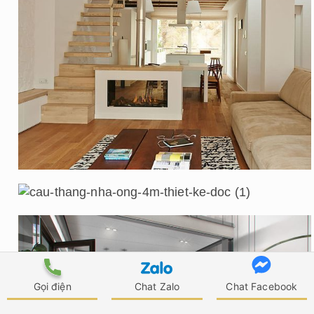
Gọi điện
Chat Zalo
Chat Facebook