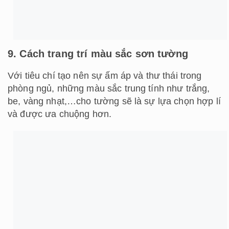
Tổng hợp
Thảo Phương – thietkenoithatatz.com
5/5 - (1 bình chọn)
nguyen Duc
Xem thêm bài viết của nguyen Duc
Tin được xem nhiều
20 Mẫu Thiết Kế Quán
Cafe Sân Vườn Đơn Giản
Mà Đẹp
Bạn đang ấp ủ ý tưởng thiết kế quán cafe sân