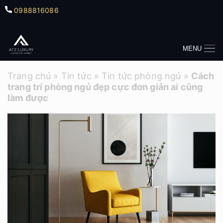
0988816086
MENU
Trang chủ
»
Tin tức
»
Tin tức phòng ngủ
»
Cách
trang trí phòng ngủ đẹp cực đơn giản ai cũng
làm được