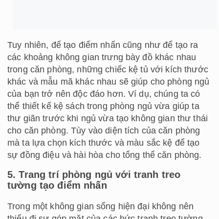
trở nên đẹp hơn, sang trọng hơn và tinh tế hơn.
Hơn nữa, những bức tranh nghệ thuật sẽ thể hiện
được tính cách cũng như sở thích, phong cách mà
bạn hướng đến.
6. Cách trang trí phòng ngủ với thảm lót
sàn mở rộng không gian
Với diện tích khiêm tốn của phòng ngủ, thảm trải
sàn sẽ khiến căn phòng rộng rãi và ấm cúng hơn.
Khi chọn thảm cho phòng ngủ, để tạo ra không khí
yên bình, thư giãn và thoải mái, bạn nên ưu tiên
lựa chọn các sản phẩm thảm trải sàn với gam màu
trung tính như nâu, vàng kem, be trầm, xám,..