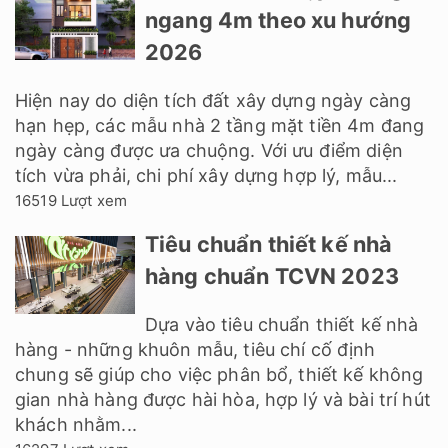
để kiến tạo nên những tuyệt tác kiến trúc phố
thị. Một mẫu thiết kế nhà 2...
13997 Lượt xem
20+ Mẫu thiết kế nhà 2
tầng kích thước 6x12m
đẹp
Mẫu thiết kế nhà 2 tầng 6x12m ngày càng nhận
được nhiều sự yêu mến và ưa chuộng của mọi
người, nhất là những gia đình trẻ có 3 - 4 thành
viên. Nổi bật với lối kiến trúc hiện...
13795 Lượt xem