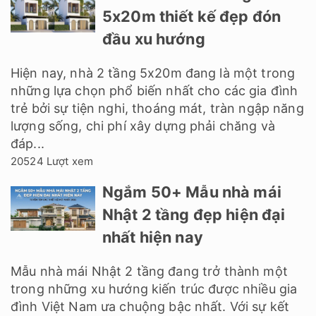
Dựa vào tiêu chuẩn thiết kế nhà
hàng - những khuôn mẫu, tiêu chí cố định
chung sẽ giúp cho việc phân bổ, thiết kế không
gian nhà hàng được hài hòa, hợp lý và bài trí hút
khách nhằm...
16297 Lượt xem
44+ Mẫu nhà 2 tầng
5x18m thiết kế đẹp hiện
nay
Mẫu nhà 2 tầng 5x18m với phong cách hiện đại
đang trở thành lựa chọn yêu thích của nhiều
người. Những mẫu nhà này được đánh giá cao
về vẻ đẹp tinh tế, độc đáo và sự tối giản.
Chúng...
15662 Lượt xem