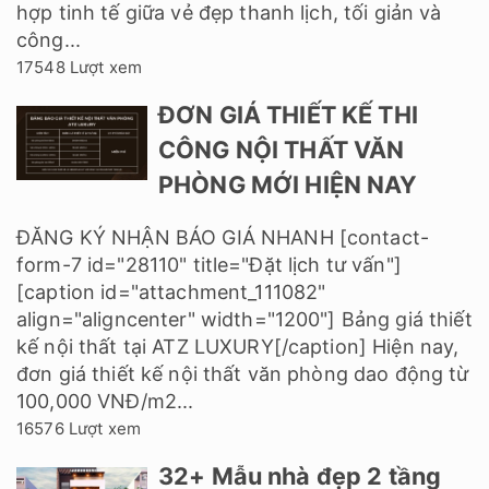
60+ mẫu thiết kế phòng
trà thiền đẹp được ưa
thích hiện nay
Thiết kế phòng trà thiền tại gia đang ngày càng
được rất nhiều gia chủ quan tâm hiện nay. Bởi
đây là nơi thư giãn nghỉ ngơi bên cạnh ấm trà
ngon sau những ngày dài mệt mỏi. Không gian...
14596 Lượt xem
17+ Mẫu thiết kế nhà 2
tầng mặt tiền 6m đẹp và
khang trang
Trong quy hoạch đô thị đương
đại tại Việt Nam, mặt tiền 6m
được giới chuyên môn đánh giá là "tỷ lệ vàng"