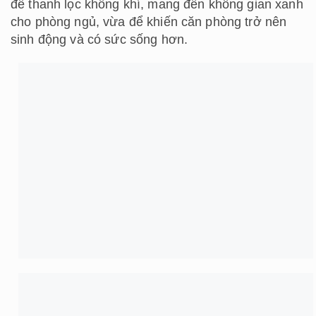
8. Cách trang trí phòng ngủ với ánh sáng
Ánh sáng rất quan trọng trong thiết kế nội thất, kể
cả phòng ngủ cũng không ngoại lệ. Trong phòng
ngủ nên ưu tiên sử dụng cửa sổ kính kết hợp rèm
cửa để có thể tùy chỉnh ánh sáng tự nhiên. Với ánh
sáng nhân tạo thì những loại đèn với gam màu ấm
sẽ phù hợp để thư giãn và tạo cảm giác ấm cúng
cho căn phòng.