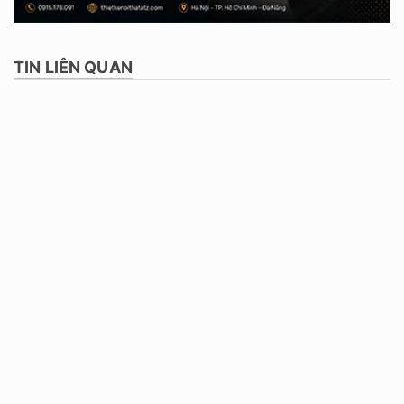
CÔNG TY CỔ PHẦN THƯƠNG MẠI KIẾN
TRÚC NỘI THẤT ATZ