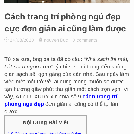
Cách trang trí phòng ngủ đẹp
cực đơn giản ai cũng làm được
24/08/2020
nguyen Duc
0 comments
Từ xa xưa, ông bà ta đã có câu: “
Nhà sạch thì mát,
bát sạch ngon cơm
”, ý chỉ sự chú trọng đến không
gian sạch sẽ, gọn gàng của căn nhà. Sau ngày làm
việc mệt mỏi trở về, ai cũng mong muốn sẽ được
tận hưởng giây phút thư giãn một cách trọn vẹn. Vì
vậy, ATZ LUXURY xin chia sẻ 9
cách trang trí
phòng ngủ đẹp
đơn giản ai cũng có thể tự làm
được.
Nội Dung Bài Viết
1
9 Cách trang trí đẹp cho phòng ngủ đẹp