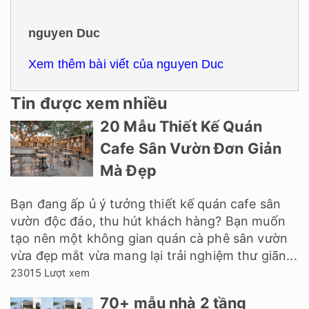
kế nội thất tại ATZ LUXURY[/caption] Hiện nay,
đơn giá thiết kế nội thất văn phòng dao động từ
100,000 VNĐ/m2...
16576 Lượt xem
32+ Mẫu nhà đẹp 2 tầng
ngang 4m theo xu hướng
2026
Hiện nay do diện tích đất xây dựng ngày càng
hạn hẹp, các mẫu nhà 2 tầng mặt tiền 4m đang
ngày càng được ưa chuộng. Với ưu điểm diện
tích vừa phải, chi phí xây dựng hợp lý, mẫu...
16519 Lượt xem
Tiêu chuẩn thiết kế nhà
hàng chuẩn TCVN 2023