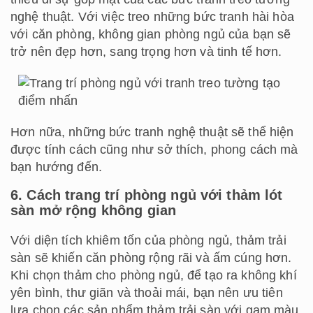
Nếu bạn muốn căn phòng của mình mới mẻ, phá
cách thì bạn có thể chọn lựa những loại thảm trải
sàn có họa tiết hoa văn.
Xem thêm:
25+ Thiết kế phòng ngủ đẹp cho bé trai lớn từ sơ sinh đến
15 tuổi
35+ Mẫu thiết kế phòng ngủ đẹp cho bé gái 10 – 12 -15 tuổi
HOT nhất
7. Trang trí phòng ngủ với cây xanh
Ngày nay, việc lựa chọn trồng thêm một số cây
xanh trong phòng đang dần trở nên phổ biến, vừa
để thanh lọc không khí, mang đến không gian xanh
cho phòng ngủ, vừa để khiến căn phòng trở nên
sinh động và có sức sống hơn.