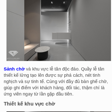
Sảnh chờ
và khu vực lễ tân độc đáo. Quầy lễ tân
thiết kế lửng tạo lên được sự phá cách, nét tinh
nghịch và sự tinh tế. Cùng với đầy đủ bàn ghế chờ,
giúp ghi điểm với khách hàng, đối tác, thậm chí là
ứng viên ngay từ lần gặp đầu tiên.
Thiết kế khu vực chờ