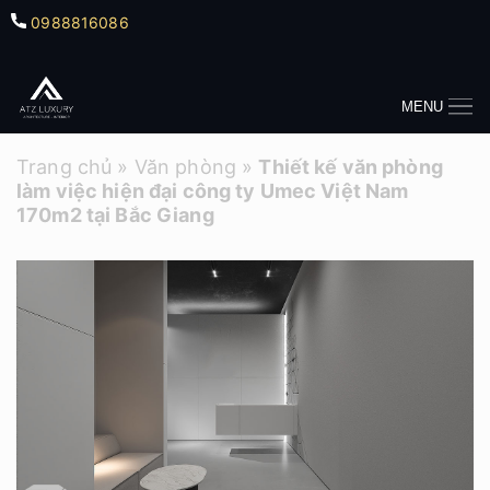
0988816086
MENU
Trang chủ
»
Văn phòng
»
Thiết kế văn phòng
làm việc hiện đại công ty Umec Việt Nam
170m2 tại Bắc Giang