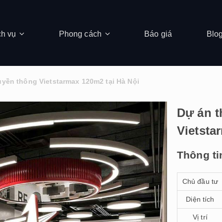
ch vụ
Phong cách
Báo giá
Blo
uyền thông Vietstarmax 120m2 tại Hà Nội
Dự án t
Vietsta
Thông ti
Chủ đầu tư
Diện tích
Vị trí