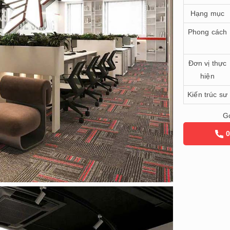
Hạng mục
Phong cách
Đơn vị thực
hiện
Kiến trúc sư
Gọ
0