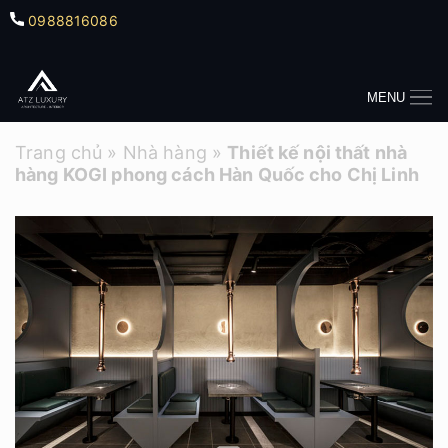
0988816086
MENU
Trang chủ
»
Nhà hàng
»
Thiết kế nội thất nhà
hàng KOGI phong cách Hàn Quốc cho Chị Linh