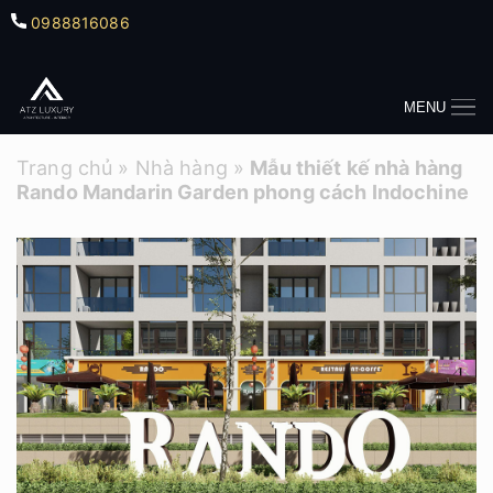
0988816086
MENU
Trang chủ
»
Nhà hàng
»
Mẫu thiết kế nhà hàng
Rando Mandarin Garden phong cách Indochine