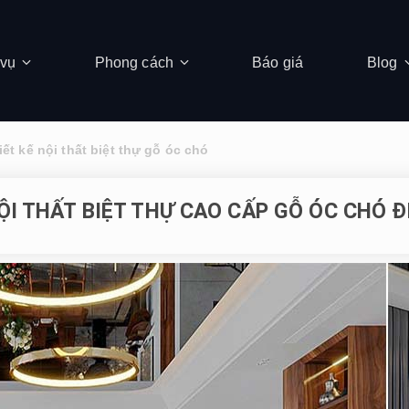
 vụ
Phong cách
Báo giá
Blog
iết kế nội thất biệt thự gỗ óc chó
NỘI THẤT BIỆT THỰ CAO CẤP GỖ ÓC CHÓ 