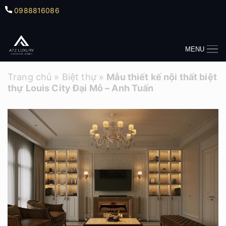
0988816086
MENU
Trang chủ
»
Biệt thự
»
Mẫu thiết kế nội thất biệt
thự Louis City Đại Mỗ – Anh Tuấn