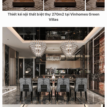
Thiết kế nội thất biệt thự 270m2 tại Vinhomes Green
Villas
Mẫu thiết kế nội thất biệt thự Luxury 500m2 – Anh chị
Huy/Hạnh – Hà Nội