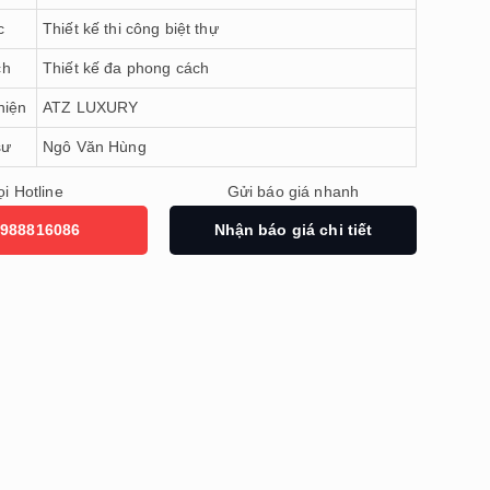
c
Thiết kế thi công biệt thự
ch
Thiết kế đa phong cách
hiện
ATZ LUXURY
sư
Ngô Văn Hùng
i Hotline
Gửi báo giá nhanh
988816086
Nhận báo giá chi tiết