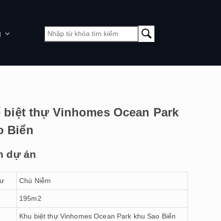
g
ế biệt thự Vinhomes Ocean Park
o Biển
n dự án
tư
Chú Niễm
h
195m2
Khu biệt thự Vinhomes Ocean Park khu Sao Biển