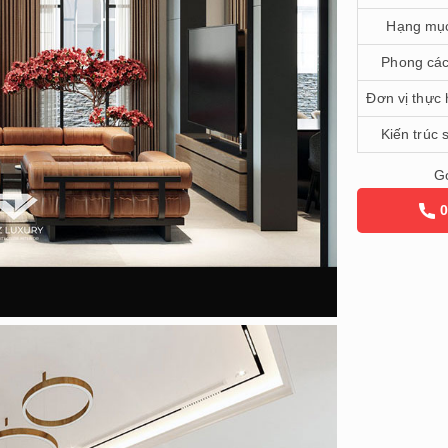
Hạng mụ
Phong cá
Đơn vị thực 
Kiến trúc 
Gọ
0