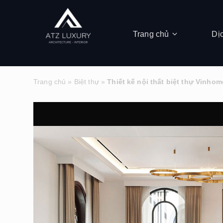
Trang chủ
Dị
Trang chủ
»
Biệt thự
»
Thiết kế nội thất biệt thự Vinho