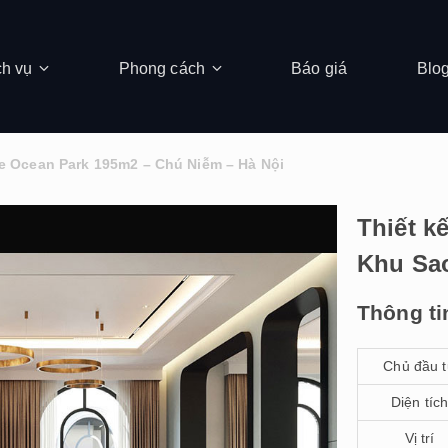
ch vụ
Phong cách
Báo giá
Blo
me Ocean Park 195m2 – Chú Niễm – Hà Nội
Thiết k
Khu Sa
Thông ti
Chủ đầu 
Diện tíc
Vị trí