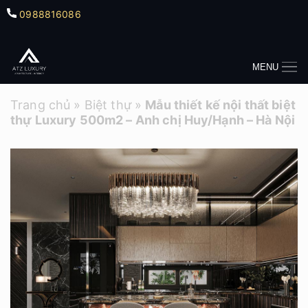
0988816086
MENU
Trang chủ
»
Biệt thự
»
Mẫu thiết kế nội thất biệt
thự Luxury 500m2 – Anh chị Huy/Hạnh – Hà Nội