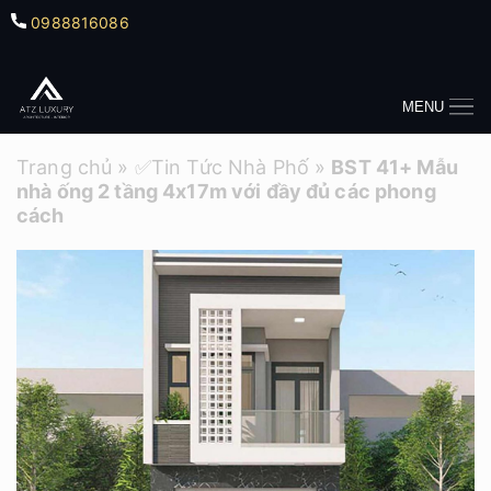
0988816086
MENU
Trang chủ
»
✅Tin Tức Nhà Phố
»
BST 41+ Mẫu
nhà ống 2 tầng 4x17m với đầy đủ các phong
cách