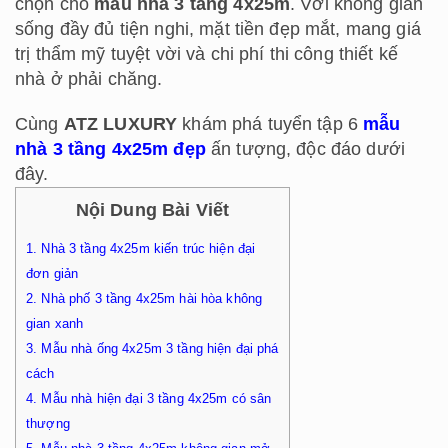
chọn cho
mẫu nhà 3 tầng 4x25m
. Với không gian
sống đầy đủ tiện nghi, mặt tiền đẹp mắt, mang giá
trị thẩm mỹ tuyệt vời và chi phí thi công thiết kế
nhà ở phải chăng.
Cùng
ATZ LUXURY
khám phá tuyển tập 6
mẫu
nhà 3 tầng 4x25m đẹp
ấn tượng, độc đáo dưới
đây.
Nội Dung Bài Viết
1.
Nhà 3 tầng 4x25m kiến trúc hiện đại
đơn giản
2.
Nhà phố 3 tầng 4x25m hài hòa không
gian xanh
3.
Mẫu nhà ống 4x25m 3 tầng hiện đại phá
cách
4.
Mẫu nhà hiện đại 3 tầng 4x25m có sân
thượng