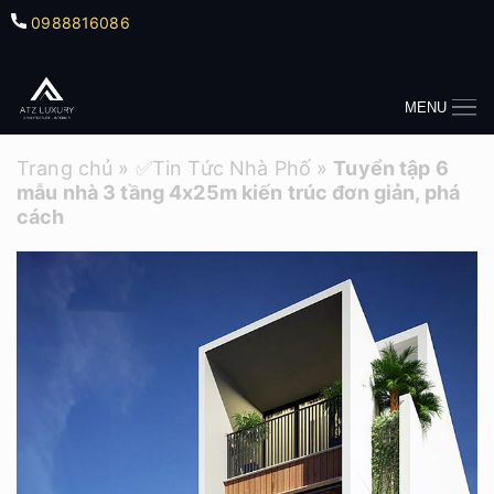
0988816086
MENU
Trang chủ
»
✅Tin Tức Nhà Phố
»
Tuyển tập 6
mẫu nhà 3 tầng 4x25m kiến trúc đơn giản, phá
cách