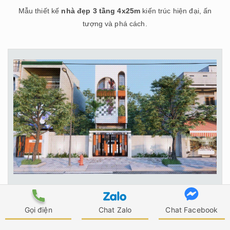
Mẫu thiết kế
nhà đẹp 3 tầng 4x25m
kiến trúc hiện đại, ấn
tượng và phá cách.
Yêu cầu báo giá
Gọi điện
Chat Zalo
Chat Facebook
Gia chủ cũng tận dụng mọi khoảng trống ở mặt tiền của ngôi