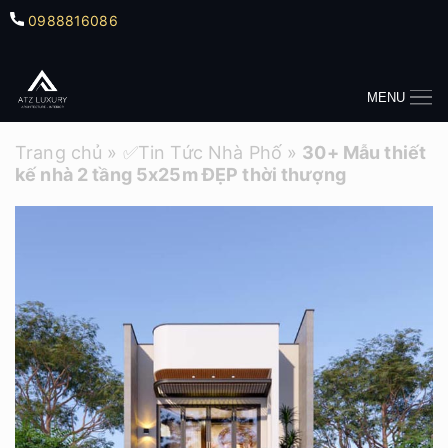
0988816086
MENU
Trang chủ
»
✅Tin Tức Nhà Phố
»
30+ Mẫu thiết
kế nhà 2 tầng 5x25m ĐẸP thời thượng