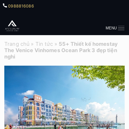
0988816086
MENU
Trang chủ
»
Tin tức
»
55+ Thiết kế homestay
The Venice Vinhomes Ocean Park 3 đẹp tiện
nghi