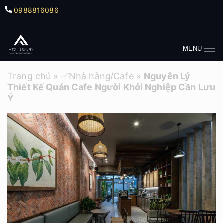
0988816086
MENU
Trang chủ
»
✅Nhà hàng/Cafe
»
Nguyên Lý
Thiết Kế Quán Cafe Người Khởi Nghiệp Cần Lưu
Ý