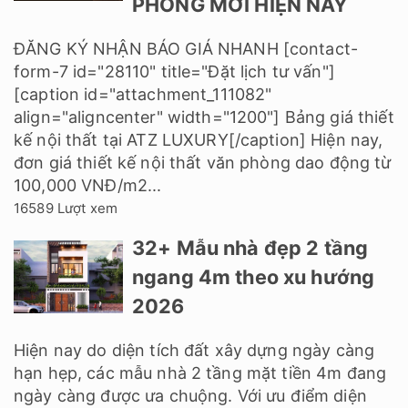
PHÒNG MỚI HIỆN NAY
ĐĂNG KÝ NHẬN BÁO GIÁ NHANH [contact-
form-7 id="28110" title="Đặt lịch tư vấn"]
[caption id="attachment_111082"
align="aligncenter" width="1200"] Bảng giá thiết
kế nội thất tại ATZ LUXURY[/caption] Hiện nay,
đơn giá thiết kế nội thất văn phòng dao động từ
100,000 VNĐ/m2...
16589 Lượt xem
32+ Mẫu nhà đẹp 2 tầng
ngang 4m theo xu hướng
2026
Hiện nay do diện tích đất xây dựng ngày càng
hạn hẹp, các mẫu nhà 2 tầng mặt tiền 4m đang
ngày càng được ưa chuộng. Với ưu điểm diện