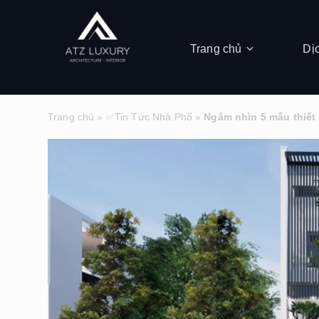
Trang chủ
Dị
Trang chủ
»
✅Tin Tức Nhà Phố
»
Ngắm nhìn 5 mẫu thiết