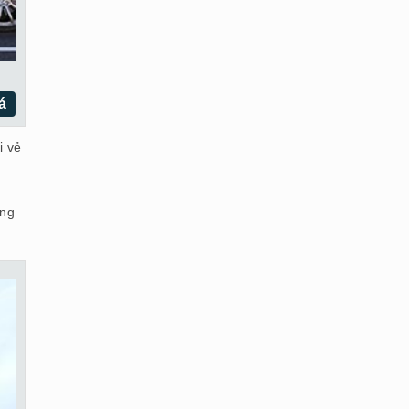
á
i vẻ
ông