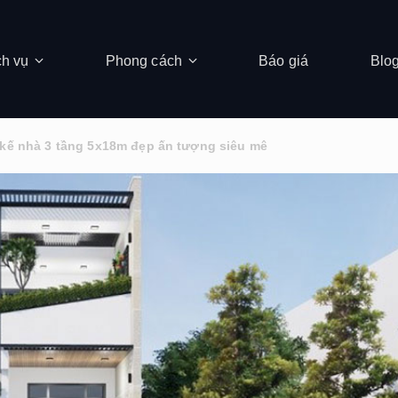
ch vụ
Phong cách
Báo giá
Blo
 kế nhà 3 tầng 5x18m đẹp ấn tượng siêu mê