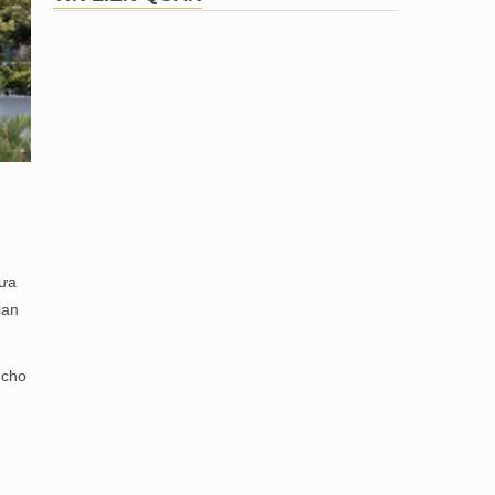
mưa
ian
 cho