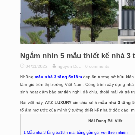
Ngắm nhìn 5 mẫu thiết kế nhà 3
04/11/2022
nguyen Duc
0 comments
Những
mẫu nhà 3 tầng 5x18m
đẹp ấn tượng sở hữu kiến t
làm gió trên thị trường Việt Nam. Công trình xây dựng nhà
sinh hoạt đảm bảo sự tiện nghi, dễ chịu, thoải mái và trẻ t
Bài viết này,
ATZ LUXURY
xin chia sẻ 5
mẫu nhà 3 tầng 
tổ ấm mơ ước của mình ý tưởng thiết kế nhà ở độc đáo, mớ
Nội Dung Bài Viết
1
Mẫu nhà 3 tầng 5x18m mái bằng gần gũi với thiên nhiên