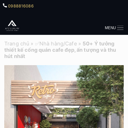
0988816086
MENU
Trang chủ
»
✅Nhà hàng/Cafe
»
50+ Ý tưởng
thiết kế cổng quán cafe đẹp, ấn tượng và thu
hút nhất