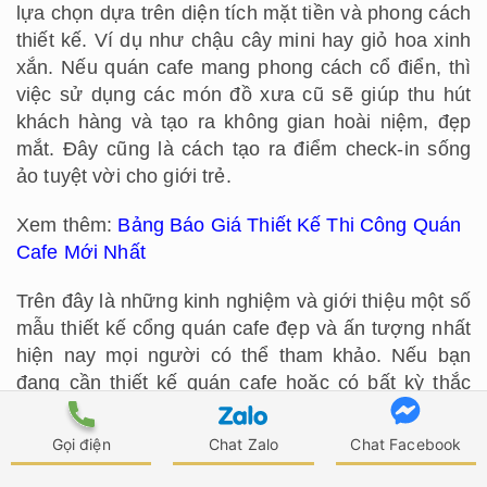
lựa chọn dựa trên diện tích mặt tiền và phong cách
thiết kế. Ví dụ như chậu cây mini hay giỏ hoa xinh
xắn. Nếu quán cafe mang phong cách cổ điển, thì
việc sử dụng các món đồ xưa cũ sẽ giúp thu hút
khách hàng và tạo ra không gian hoài niệm, đẹp
mắt. Đây cũng là cách tạo ra điểm check-in sống
ảo tuyệt vời cho giới trẻ.
Xem thêm:
Bảng Báo Giá Thiết Kế Thi Công Quán
Cafe Mới Nhất
Trên đây là những kinh nghiệm và giới thiệu một số
mẫu thiết kế cổng quán cafe đẹp và ấn tượng nhất
hiện nay mọi người có thể tham khảo. Nếu bạn
đang cần thiết kế quán cafe hoặc có bất kỳ thắc
mắc nào cần tư vấn và hỗ trợ nhanh chóng, hãy
liên hệ với ATZ LUXURY ngay hôm nay để được
Gọi điện
Chat Zalo
Chat Facebook
các kiến trúc sư tư vấn nhanh nhất.