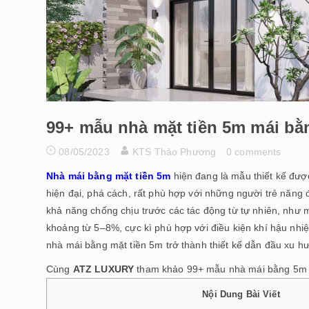
99+ mẫu nhà mặt tiền 5m mái bằ
08/05/2023
KTS Thảo Phương
0 comments
Nhà mái bằng mặt tiền 5m
hiện đang là mẫu thiết kế được
hiện đại, phá cách, rất phù hợp với những người trẻ năng đ
khả năng chống chịu trước các tác động từ tự nhiên, như mư
khoảng từ 5–8%, cực kì phù hợp với điều kiện khí hậu nhiệ
nhà mái bằng mặt tiền 5m trở thành thiết kế dẫn đầu xu h
Cùng
ATZ LUXURY
tham khảo 99+ mẫu nhà mái bằng 5m đ
Nội Dung Bài Viết