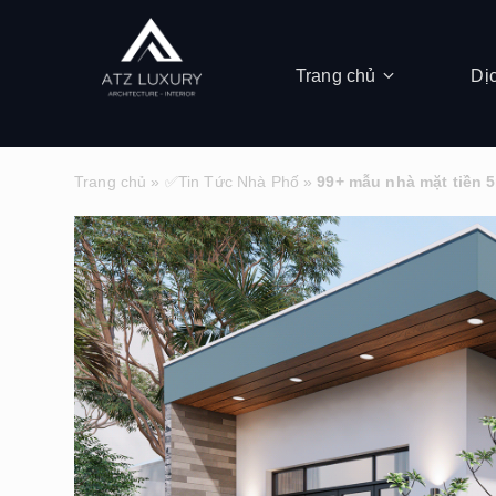
Trang chủ
Dị
Trang chủ
»
✅Tin Tức Nhà Phố
»
99+ mẫu nhà mặt tiền 