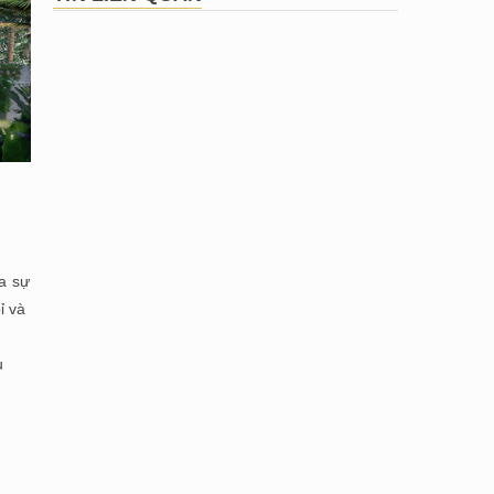
ủa sự
ỉ và
u