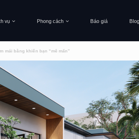
ch vụ
Phong cách
Báo giá
Blo
5m mái bằng khiến bạn “mê mẩn”