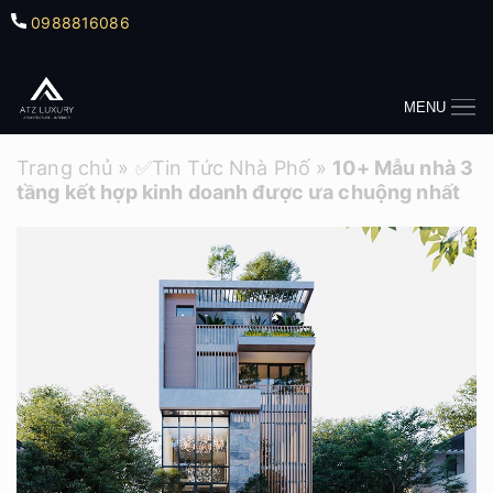
0988816086
MENU
Trang chủ
»
✅Tin Tức Nhà Phố
»
10+ Mẫu nhà 3
tầng kết hợp kinh doanh được ưa chuộng nhất