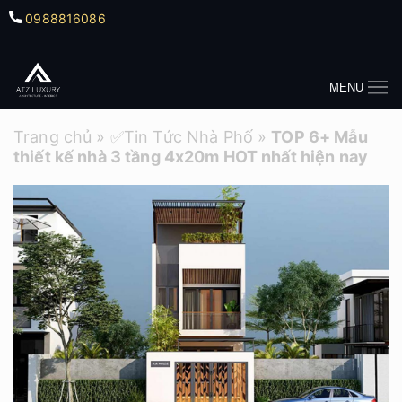
0988816086
MENU
Trang chủ
»
✅Tin Tức Nhà Phố
»
TOP 6+ Mẫu
thiết kế nhà 3 tầng 4x20m HOT nhất hiện nay