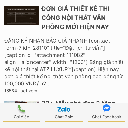
ĐƠN GIÁ THIẾT KẾ THI
CÔNG NỘI THẤT VĂN
PHÒNG MỚI HIỆN NAY
ĐĂNG KÝ NHẬN BÁO GIÁ NHANH [contact-
form-7 id="28110" title="Đặt lịch tư vấn"]
[caption id="attachment_111082"
align="aligncenter" width="1200"] Bảng giá thiết
kế nội thất tại ATZ LUXURY[/caption] Hiện nay,
đơn giá thiết kế nội thất văn phòng dao động từ
100,000 VNĐ/m2...
16564 Lượt xem
32+ Mẫu nhà đẹp 2 tầng
ngang 4m theo xu hướng
Gọi điện
Chat Zalo
Chat Facebook
2026