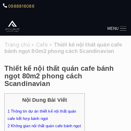
0988816086
MENU
Trang chủ
»
Cafe
»
Thiết kế nội thất quán cafe
bánh ngọt 80m2 phong cách Scandinavian
Thiết kế nội thất quán cafe bánh
ngọt 80m2 phong cách
Scandinavian
Nội Dung Bài Viết
1
Thông tin dự án thiết kế nội thất quán
cafe kết hợp bánh ngọt
2
Không gian nội thất quán cafe bánh ngọt