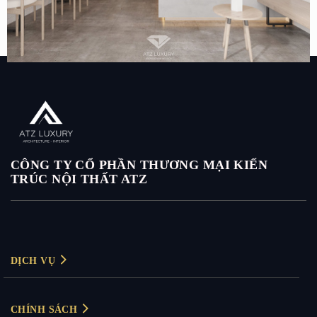
Mẫu thiết kế quán cafe bánh ngọt Xoài Cafe tại Hà Nội
CÔNG TY CỔ PHẦN THƯƠNG MẠI KIẾN
TRÚC NỘI THẤT ATZ
DỊCH VỤ
Thiết kế nội thất
CHÍNH SÁCH
Thiết kế nội thất biệt thự