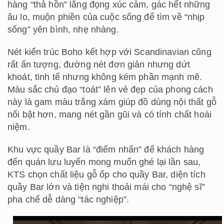
hàng “thả hồn” lắng đọng xúc cảm, gác hết những
âu lo, muộn phiền của cuộc sống để tìm về “nhịp
sống” yên bình, nhẹ nhàng.
Nét kiến trúc Boho kết hợp với Scandinavian cũng
rất ấn tượng, đường nét đơn giản nhưng dứt
khoát, tinh tế nhưng không kém phần mạnh mẽ.
Màu sắc chủ đạo “toát” lên vẻ đẹp của phong cách
này là gam màu trắng xám giúp đồ dùng nội thất gỗ
nổi bật hơn, mang nét gần gũi và có tính chất hoài
niệm.
Khu vực quầy Bar là “điểm nhấn” để khách hàng
đến quán lưu luyến mong muốn ghé lại lần sau,
KTS chọn chất liệu gỗ ốp cho quầy Bar, diện tích
quầy Bar lớn và tiện nghi thoải mái cho “nghệ sĩ”
pha chế dễ dàng “tác nghiệp”.