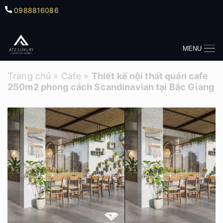
0988816086
MENU
Trang chủ
»
Cafe
»
Thiết kế nội thất quán cafe
250m2 phong cách Scandinavian tại Bắc Giang