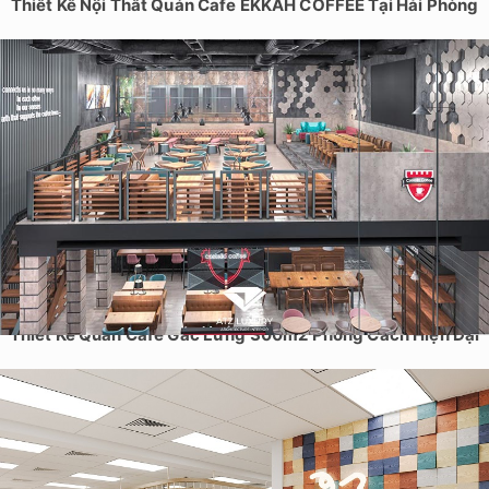
Thiết Kế Nội Thất Quán Cafe EKKAH COFFEE Tại Hải Phòng
Thiết Kế Quán Cafe Gác Lửng 300m2 Phong Cách Hiện Đại