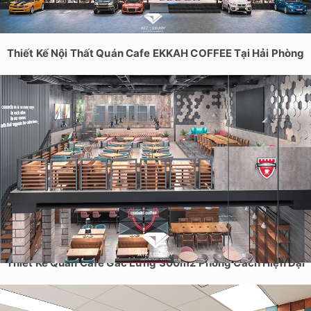
Thiết Kế Nội Thất Quán Cafe EKKAH COFFEE Tại Hải Phòng
Thiết Kế Quán Cafe Gác Lửng 300m2 Phong Cách Hiện Đại