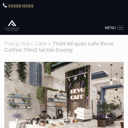
0988816086
MENU
Trang chủ
»
Cafe
»
Thiết kế quán cafe Revo
Coffee 70m2 tại Hải Dương