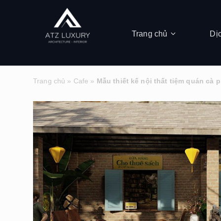
Trang chủ
Dị
Trang chủ
»
Cafe
»
Mẫu thiết kế nội thất tiệm quán cà 