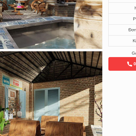
P
Đơn
K
Gọ
0