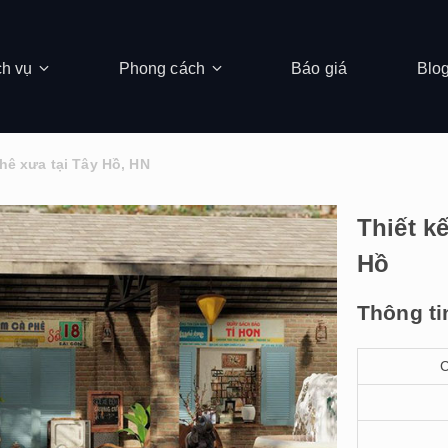
ch vụ
Phong cách
Báo giá
Blo
phê xưa tại Tây Hồ, HN
Thiết k
Hồ
Thông ti
C