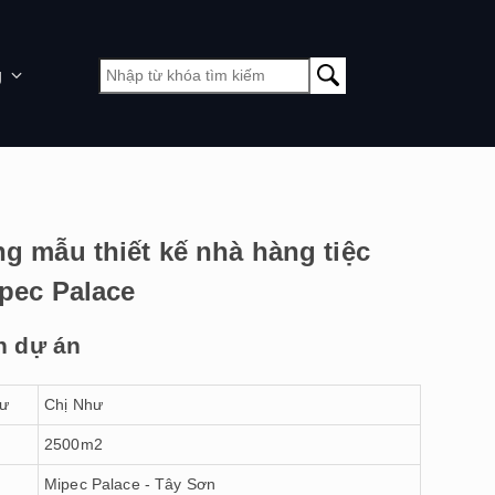
g
g mẫu thiết kế nhà hàng tiệc
pec Palace
n dự án
tư
Chị Như
h
2500m2
Mipec Palace - Tây Sơn