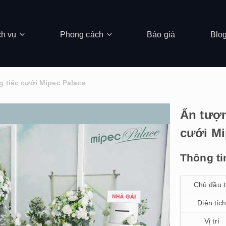
ch vụ
Phong cách
Báo giá
Blo
g tiệc cưới Mipec Palace
Ấn tượn
cưới Mi
Thông ti
Chủ đầu 
Diện tíc
Vị trí