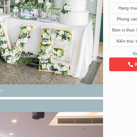
Hạng mụ
Phong cá
Đơn vị thực 
Kiến trúc 
Gọ
0